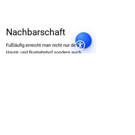
Nachbarschaft
Fußläufig erreicht man nicht nur den
Haupt- und Busbahnhof sondern auch
diverse Einkaufsmöglichkeiten wie Aldi,
Rossmann, Denns Biomarkt, usw. (3-10
min) sowie eine Vielzahl an Restaurants
wie Überland, Tandure, Subway, usw. (3-10
min) Auch die Herzstücke Braunschweigs,
Innenstadt (Schloss, Einkaufsmeile) und
Altstadt (Magniviertel) sind bequem zu
Fuß zu erkunden. (15-20 min) Zahlreiche
Parks in unmittelbarer Nähe (Bürgerpark,
Viewegsgarten) sind vorhanden. (5-10
min) Wer das Haus nicht verlassen