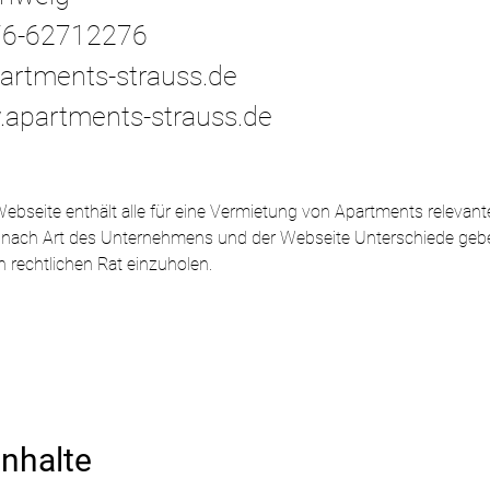
176-62712276
partments-strauss.de
apartments-strauss.de
bseite enthält alle für eine Vermietung von Apartments relevant
je nach Art des Unternehmens und der Webseite Unterschiede geb
n rechtlichen Rat einzuholen.
Inhalte