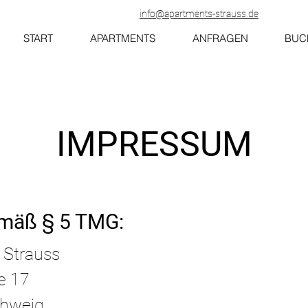
info@apartments-strauss.de
START
APARTMENTS
ANFRAGEN
BUC
IMPRESSUM
mäß § 5 TMG:
 Strauss
e 17
chweig