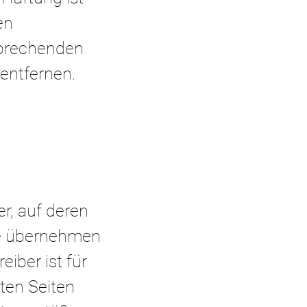
en
sprechenden
entfernen.
r, auf deren
lte übernehmen
eiber ist für
kten Seiten