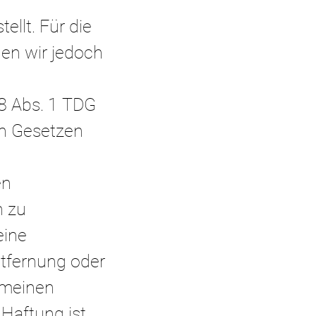
ellt. Für die
nnen wir jedoch
 8 Abs. 1 TDG
en Gesetzen
en
n zu
eine
ntfernung oder
emeinen
 Haftung ist