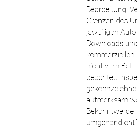
Bearbeitung, V
Grenzen des Ur
jeweiligen Autor
Downloads und K
kommerziellen G
nicht vom Betre
beachtet. Insbe
gekennzeichnet
aufmerksam wer
Bekanntwerden 
umgehend entf