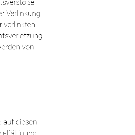
tsverstöße
er Verlinkung
r verlinkten
htsverletzung
 werden von
e auf diesen
elfältigung,