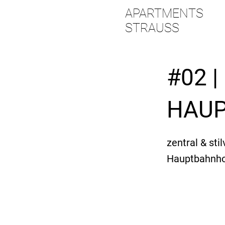
APARTMENTS
STRAUSS
#02 
HAU
zentral & st
Hauptbahnh