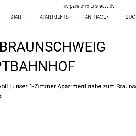
info@apartments-strauss.de
START
APARTMENTS
ANFRAGEN
BUC
| BRAUNSCHWEIG
PTBAHNHOF
ilvoll | unser 1-Zimmer Apartment nahe zum Braun
of