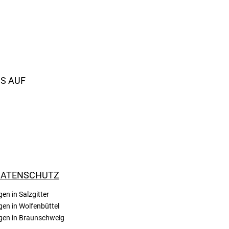
S AUF
DATENSCHUTZ
n in Salzgitter
en in Wolfenbüttel
gen in Braunschweig