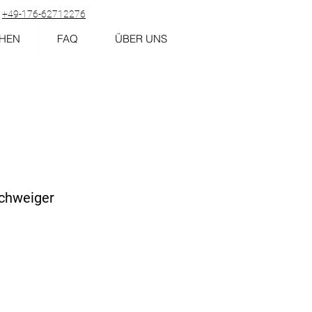
+49-176-62712276
HEN
FAQ
ÜBER UNS
schweiger